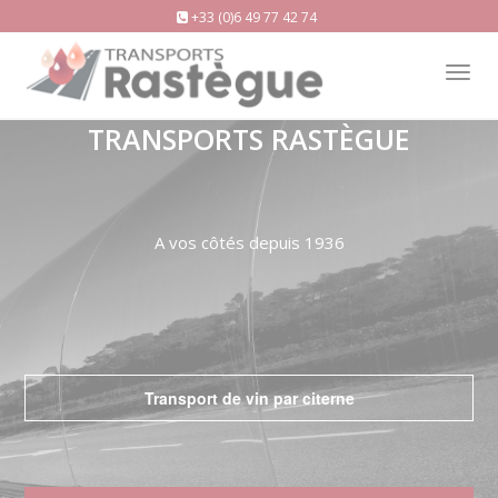
+33 (0)6 49 77 42 74
Tog
nav
TRANSPORTS RASTÈGUE
A vos côtés depuis 1936
Transport de vin par citerne