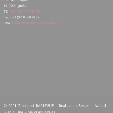
83170
Brignoles
Tél :
+33 (0)6 49 77 42 74
Fax :
+33 (0)4 94 69 78 37
Email :
contact@transports-rastegue.fr
© 2021 Transport RASTEGUE -
Réalisation Bexter
-
Accueil
-
Plan du site
-
Mentions légales